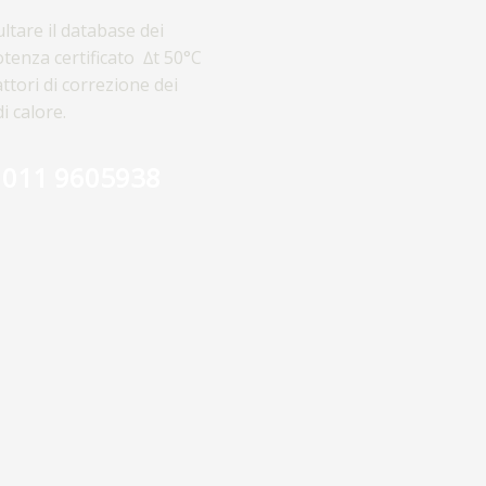
ltare il database dei
potenza certificato ∆t 50°C
attori di correzione dei
di calore.
9 011 9605938