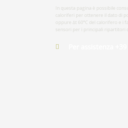
In questa pagina è possibile consu
caloriferi per ottenere il dato di 
oppure ∆t 60°C del calorifero e i f
sensori per i principali ripartitori 
Per assistenza +3