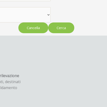
Cancella
Cerca
rilevazione
ti, destinati
scaldamento