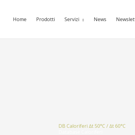
Home
Prodotti
Servizi
News
Newslet
DB Caloriferi ∆t 50°C / ∆t 60°C
Database Caloriferi