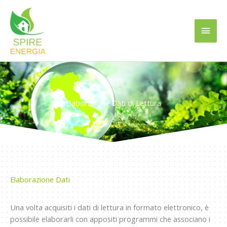
Vai
Men
al
contenuto
princ
Elaborazione Dati di Lettura
Elaborazione Dati
Una volta acquisiti i dati di lettura in formato elettronico, è
possibile elaborarli con appositi programmi che associano i