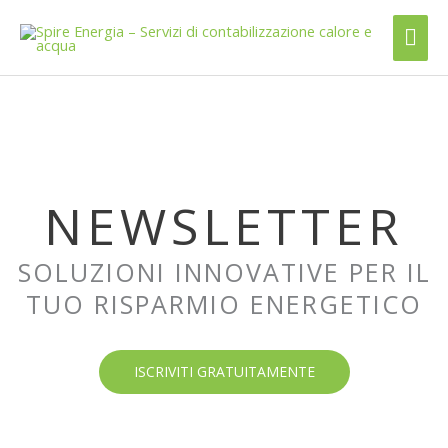
Vai
Me
al
contenuto
prin
NEWSLETTER
SOLUZIONI INNOVATIVE PER IL
TUO RISPARMIO ENERGETICO
ISCRIVITI GRATUITAMENTE