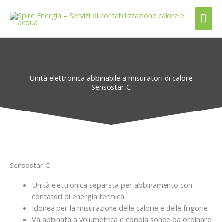
Vai
Me
al
contenuto
prin
Unità elettronica abbinabile a misuratori di calore
Sensostar C
Sensostar C
Unità elettronica separata per abbinamento con
contatori di energia termica
Idonea per la misurazione delle calorie e delle frigorie
Va abbinata a volumetrica e coppia sonde da ordinare